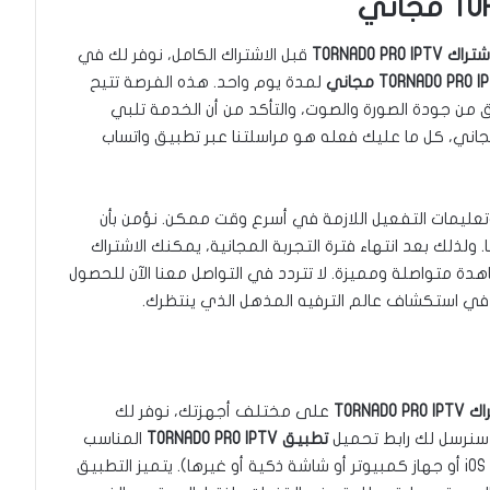
تراك TORNADO PRO IPTV
قبل الاشتراك الكامل، نوفر لك في
لمدة يوم واحد. هذه الفرصة تتيح
ن جودة الصورة والصوت، والتأكد من أن الخدمة تلبي
اني، كل ما عليك فعله هو مراسلتنا عبر تطبيق واتساب
تعليمات التفعيل اللازمة في أسرع وقت ممكن. نؤمن بأن
لذلك بعد انتهاء فترة التجربة المجانية، يمكنك الاشتراك
دة متواصلة ومميزة. لا تتردد في التواصل معنا الآن للحصول
 في استكشاف عالم الترفيه المذهل الذي ينتظرك.
TORNADO PRO
على مختلف أجهزتك، نوفر لك
، سنرسل لك رابط تحميل
تطبيق TORNADO PRO IPTV
المناسب
لنظام التشغيل الخاص بجهازك (سواء كان أندرويد أو iOS أو جهاز كمبيوتر أو شاشة ذكية أو غيرها). يتميز التطبيق