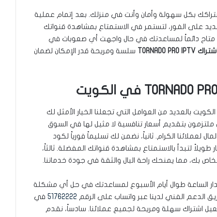
تراكك بكل سهولة وأمان وأنت في منزلك. بعد إتمام عملية
جديد على الفور، لتستمر في الاستمتاع بمشاهدة قنواتك
ا متاح دائماً لمساعدتك في حال واجهت أي صعوبات في
TORNADO PRO IP
سلسة ومريحة قدر الإمكان لضمان
تلايت ريبير” عن غيرها من متاجر IPTV في الكويت بالعديد من العوامل التي تجعلنا الخيار الأمثل لك
نحن ملتزمون بتقديم أسعار تنافسية لا مثيل لها في السوق
لعملائنا الكرام. ثانياً، نضمن لك تسليماً فورياً لكود
 طويلاً لتبدأ بالاستمتاع بمشاهدة قنواتك المفضلة. ثالثاً،
اص بك، مما يمنحك راحة البال والثقة في جودة خدماتنا.
دار الساعة طوال أيام الأسبوع لمساعدتك في حل أي مشكلة
يق الدعم الفني لدينا عبر واتساب على الرقم
51762222
في
عيل اشتراك سهلة ومريحة لجميع عملائنا. سادساً، نقدم