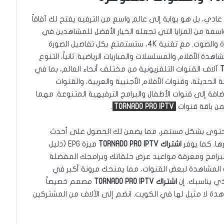
ليس مجرد اشتراك IPTV عادي، بل هو بوابة إلى عالم واسع من الترفيه يفتح لك آفاقاً
سعة من المزايا التي تجعله الخيار الأفضل للمشاهدين في
الكويت. أولاً وقبل كل شيء، الجودة الفائقة للصورة والصوت. مع تقنية 4K، ستستمتع بكل تفاصيل الصورة
 الأفلام والمسلسلات والمباريات الرياضية. ثانياً، التنوع
آلاف القنوات التلفزيونية من مختلف أنحاء العالم، بما في
 الحديثة، وقنوات الأفلام الأجنبية والعربية، والقنوات
لإضافة إلى قنوات الأطفال والبرامج الترفيهية المتنوعة. مهما
من باقة قنوات
TORNADO PRO IPTV
.
المحتوى بشكل مستمر، مما يضمن لك الحصول على أحدث
ها. كما يوفر
اشتراك TORNADO PRO IPTV
ميزة EPG (دليل
 البرامج ومعرفة مواعيد عرض حلقاتك وبرامجك المفضلة
دة المشاهدة لبعض القنوات، مما يمنحك مرونة أكبر في
ذي يناسبك. إن
اشتراك TORNADO PRO IPTV
مصمم خصيصاً
اهدة لا مثيل لها في الكويت. انضم إلى الآلاف من المشتركين