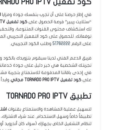
كود تفعيل TORNADO PRO IPTV مجاني
في إطار حرصنا على أن تجرب بنفسك جودة ومزايا
اش
“ستلايت ريبير” فرصة الحصول على
كود تفعيل TORNADO PRO IPTV مجاني
لك استكشاف محتوى القنوات المتنوعة، والتحقق م
توقعاتك. للحصول على كود التفعيل التجريبي المج
على الرقم
51762222
وطلب الكود التجريبي.
فريق الدعم الفني لدينا سيقوم بتزويدك بالكود و
تجربتك الشخصية هي خير دليل على جودة خدماتنا. و
في إحدى باقاتنا المدفوعة للاستمتاع بتجربة مشاه
على
كود تفعيل TORNADO PRO IPTV مجاني
وابدأ
تطبيق TORNADO PRO IPTV
لتسهيل عملية المشاهدة والاستمتاع بقنوات
اشتراك  IPTV
تطبيقاً خاصاً وسهل الاستخدام. عند شراء الاشتراك