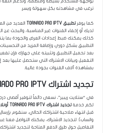
بواجهة مستخدم بسيطة ومنظمة، وتدعم اللغة العر
ترغب في مشاهدته بكل سهولة ويسر.
كما يوفر
تطبيق TORNADO PRO IPTV
العديد من المي
لديك أو إخفاء القنوات غير المناسبة، والبحث عن ا
كذلك يمكنك ضبط إعدادات العرض والجودة بما يت
التطبيق بشكل دوري وإضافة المزيد من التحسينا
بعد تحميل التطبيق وتثبيته على جهازك فإن تفعيل
التفعيل وبيانات الاشتراك التي ستحصل عليها بعد إ
بمشاهدة آلاف القنوات بجودة عالية.
تجديد اشتراك TORNADO PRO IPTV أونلاين الكويت
في “ستلايت ريبير”، نسعى دائماً لتوفير أقصى درجات
لكم خدمة
تجديد اشتراك TORNADO PRO IPTV أونلاين
قبل انتهاء صلاحية اشتراكك الحالي، سنقوم بإرسال ت
واتساب). لتجديد الاشتراك، يمكنك التواصل معنا عب
التفاصيل حول طرق الدفع المتاحة لتجديد اشتراكك أ