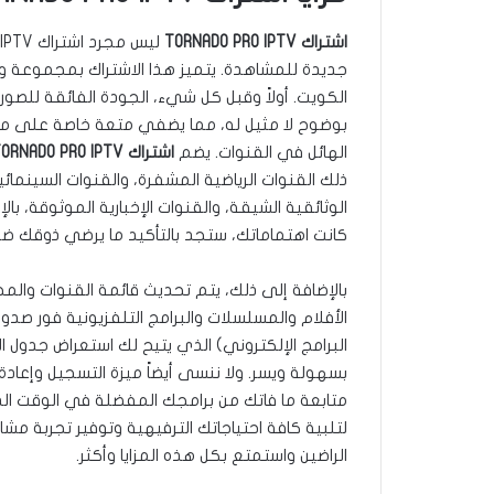
اشتراك TORNADO PRO IPTV
جديدة للمشاهدة. يتميز هذا الاشتراك بمجموعة وا
بوضوح لا مثيل له، مما يضفي متعة خاصة على مشاهدة
الهائل في القنوات. يضم
اشتراك TORNADO PRO IPTV
ذلك القنوات الرياضية المشفرة، والقنوات السينمائية
الوثائقية الشيقة، والقنوات الإخبارية الموثوقة، با
كانت اهتماماتك، ستجد بالتأكيد ما يرضي ذوقك ض
بالإضافة إلى ذلك، يتم تحديث قائمة القنوات و
الأفلام والمسلسلات والبرامج التلفزيونية فور صدور
البرامج الإلكتروني) الذي يتيح لك استعراض جدول
بسهولة ويسر. ولا ننسى أيضاً ميزة التسجيل وإعا
متابعة ما فاتك من برامجك المفضلة في الوقت ال
لتلبية كافة احتياجاتك الترفيهية وتوفير تجربة مش
الراضين واستمتع بكل هذه المزايا وأكثر.