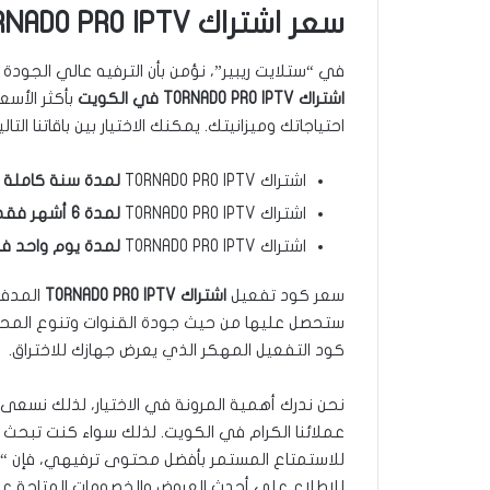
سعر اشتراك TORNADO PRO IPTV في الكويت والباقات المتوفرة
في “ستلايت ريبير”، نؤمن بأن الترفيه عالي الجودة
اشتراك TORNADO PRO IPTV في الكويت
بأكثر الأسع
احتياجاتك وميزانيتك. يمكنك الاختيار بين باقاتنا التالي
اشتراك TORNADO PRO IPTV
لمدة سنة كاملة
بس
اشتراك TORNADO PRO IPTV
لمدة 6 أشهر فقط
اشتراك TORNADO PRO IPTV
لمدة يوم واحد ف
سعر كود تفعيل
اشتراك TORNADO PRO IPTV
المدفوع
ستحصل عليها من حيث جودة القنوات وتنوع المحتوى 
كود التفعيل المهكر الذي يعرض جهازك للاختراق.
نحن ندرك أهمية المرونة في الاختيار، لذلك نسعى د
عملائنا الكرام في الكويت. لذلك سواء كنت تبحث عن
للاستمتاع المستمر بأفضل محتوى ترفيهي، فإن “ستلاي
للاطلاع على أحدث العروض والخصومات المتاحة 