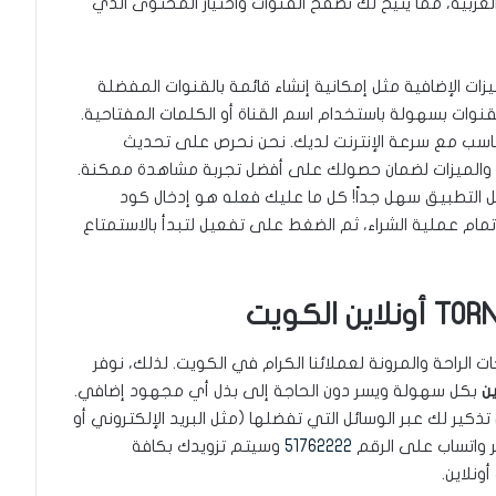
بية، مما يتيح لك تصفح القنوات واختيار المحتوى الذي
زات الإضافية مثل إمكانية إنشاء قائمة بالقنوات المفضلة
لقنوات بسهولة باستخدام اسم القناة أو الكلمات المفتاحية.
ناسب مع سرعة الإنترنت لديك. نحن نحرص على تحديث
ت والميزات لضمان حصولك على أفضل تجربة مشاهدة ممكنة.
 التطبيق سهل جداً! كل ما عليك فعله هو إدخال كود
تمام عملية الشراء، ثم الضغط على تفعيل لتبدأ بالاستمتاع
 الراحة والمرونة لعملائنا الكرام في الكويت. لذلك، نوفر
بكل سهولة ويسر دون الحاجة إلى بذل أي مجهود إضافي.
ذكير لك عبر الوسائل التي تفضلها (مثل البريد الإلكتروني أو
ر واتساب على الرقم
51762222
وسيتم تزويدك بكافة
ونلاين.