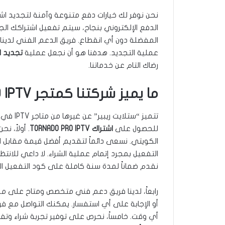
نحن نوفر لك خيارات دفع متنوعة وآمنة لتجديد اش
الدفع الإلكتروني بنجاح، سيتم تفعيل اشتراكك ال
المفضلة دون أي انقطاع. فريق الدعم الفني لدين
عملية التجديد. هدفنا هو أن نجعل عملية
تجديد اشتراك TV
رضاك التام عن خدماتنا.
ما يميز شركتنا كمتجر TORNADO PRO IPTV في الكويت
تتميز “س
للحصول على
اشتراك TORNADO PRO IPTV
. أولاً، 
الكويتي. نسعى دائماً لتقديم أفضل قيمة مقابل المال 
التفعيل بمجرد إتمام عملية الشراء. لا داعي للانتظار
نقدم ضماناً لمدة سنة كاملة على كود التفعيل الخ
رابعاً، لدينا فريق دعم فني متخصص ومتاح على م
أو الإجابة على أي استفسار. يمكنك التواصل مع فر
أي وقت. خامساً، نحرص على توفير تجربة شراء وتف