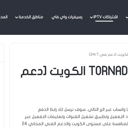
اشتراكات IPTV
رسيفرات واي فاي
مناطق الخدمة
المد
احصل على أرخص اشتراك تورنيدو في الكويت TORNADO PRO IPTV. اشتراك لمدة سنة ب25 دينار فقط! مع دعم فني 24/7 وتجديد الاشتراك أونلاين، أفضل
اشتراك TORNADO PRO IPTV الكويت [دعم
 واتساب عبر الزر التالي، سوف نرسل لك رابط الدفع
ود التفعيل وتطبيق تشغيل القنوات وتعليمات التفعيل عبر
الواتساب أو البريد الإلكتروني. ما يميّزنا هو الأسعار المنافسة على مستوى الكويت والدعم الفني المجاني 24