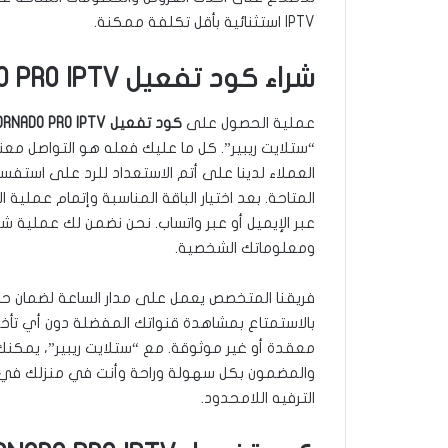
IPTV استثنائية بأقل تكلفة ممكنة.
شراء كود تفعيل TORNADO PRO IPTV مدفوع الكويت
عملية الحصول على
كود تفعيل TORNADO PRO IPTV مدفوع في الكويت
“ستلايت ريبير”. كل ما عليك فعله هو التواصل معن
العملاء لدينا على أتم الاستعداد للرد على استفسا
المتاحة. بعد اختيار الباقة المناسبة وإتمام عملي
عبر الإيميل أو عبر واتساب. نحن نضمن لك عملية 
ومعلوماتك الشخصية.
فريقنا المتخصص يعمل على مدار الساعة لضمان 
بالاستمتاع بمشاهدة قنواتك المفضلة دون أي تأخي
معقدة أو غير موثوقة. مع “ستلايت ريبير”، يمك
والمضمون بكل سهولة وراحة وأنت في منزلك في الك
الترفيه اللامحدود.