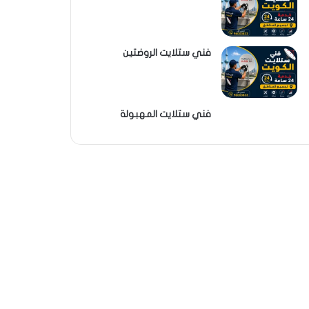
فني ستلايت الروضتين
فني ستلايت المهبولة