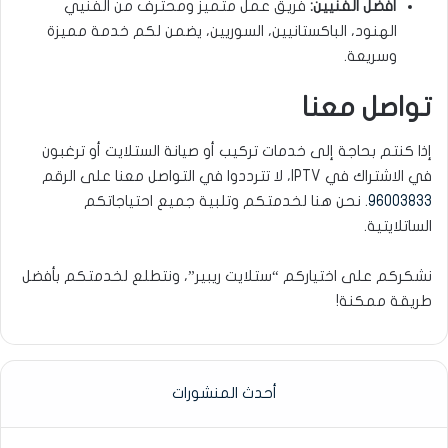
أفضل الفنيين:
فريق عمل متميز ومحترف من الفنيي
الهنود، الباكستانيين، السوريين، يضمن لكم خدمة مميزة
وسريعة.
تواصل معنا
إذا كنتم بحاجة إلى خدمات تركيب أو صيانة الستلايت أو ترغبون
في الاشتراك في IPTV، لا تترددوا في التواصل معنا على الرقم
96003833
. نحن هنا لخدمتكم وتلبية جميع احتياجاتكم
الساتلايتية.
نشكركم على اختياركم “ستلايت ريبير”، ونتطلع لخدمتكم بأفضل
طريقة ممكنة!
أحدث المنشورات