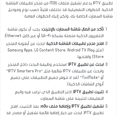
تطبيق IPTV يدعم تشغيل ملفات M3U من متجر تطبيقات الشاشة
الذكية. الخطوات التفصيلية قد تختلف قليلاً حسب نوع وموديل
شاشة السمارت الخاصة بك، ولكن إليك الخطوات العامة:
تأكد من اتصال شاشة السمارت بالإنترنت:
يجب أن تكون شاشة
التلفزيون الذكية متصلة بشبكة Wi-Fi أو عبر كابل Ethernet.
افتح متجر تطبيقات الشاشة الذكية:
ابحث عن أيقونة المتجر
(مثل Samsung Apps، LG Content Store، Android TV Play
Store) وافتحها.
ابحث عن تطبيق IPTV:
استخدم وظيفة البحث داخل المتجر
وابحث عن تطبيقات IPTV شائعة مثل “IPTV Smarters Pro”
أو “TiviMate” (قد لا تتوفر جميع التطبيقات على جميع
أنواع الشاشات الذكية).
تثبيت تطبيق IPTV:
اختر التطبيق الذي ترغب فيه واتبع
التعليمات لتثبيته على شاشة السمارت.
تشغيل تطبيق IPTV وإضافة ملف m3u:
بعد التثبيت، افتح
تطبيق IPTV. ابحث عن خيار إضافة قائمة تشغيل أو مصدر. قد