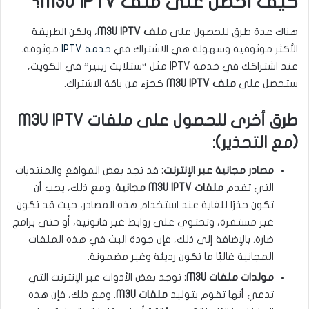
كيف أحصل على ملف M3U IPTV؟
هناك عدة طرق للحصول على
ملف M3U IPTV
، ولكن الطريقة
الأكثر موثوقية وسهولة هي الاشتراك في
خدمة IPTV
موثوقة.
عند اشتراكك في خدمة IPTV مثل “ستلايت ريبير” في الكويت،
ستحصل على
ملف M3U IPTV
كجزء من باقة الاشتراك.
طرق أخرى للحصول على ملفات M3U IPTV
(مع التحذير):
مصادر مجانية عبر الإنترنت:
قد تجد بعض المواقع والمنتديات
التي تقدم
ملفات M3U IPTV مجانية
. ومع ذلك، يجب أن
تكون حذرًا للغاية عند استخدام هذه المصادر، حيث قد تكون
غير مستقرة، وتحتوي على روابط غير قانونية، أو حتى برامج
ضارة. بالإضافة إلى ذلك، فإن جودة البث في هذه الملفات
المجانية غالبًا ما تكون رديئة وغير مضمونة.
مولدات ملفات M3U:
توجد بعض الأدوات عبر الإنترنت التي
تدعي أنها تقوم بتوليد
ملفات M3U
. ومع ذلك، فإن هذه