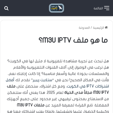
بح
القائمة
الرئيسية
/
المدونة
ما هو ملف M3U IPTV؟
هل تبحث عن تجربة مشاهدة تلفزيونية لا مثيل لها في الكويت؟
هل ترغب في الوصول إلى آلاف القنوات التلفزيونية والأفلام
والمسلسلات بجودة عالية وأسعار مناسبة؟ إذا كانت إجابتك نعم،
فأنت في المكان الصحيح! نحن في “
ستلايت ريبير
” نقدم لك
أفضل
اشتراكات IPTV في الكويت
، ومع كل اشتراك، ستحصل على
ملف
M3U IPTV مجاناً مدى الحياة
لعام 2025. هذا يعني أنك ستتمكن
من الاستمتاع بمحتوى ترفيهي غير محدود على جميع أجهزتك
المفضلة. تابع القراءة لمعرفة المزيد عن
ملفات M3U IPTV
وكيفية الحصول عليها وتشغيلها، ولماذا يعتبر اشتراكك معنا هو