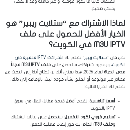
الملفات غالبًا ما تكون مؤقتة أو غير كاملة وقد لا تعمل
بشكل صحيح.
لماذا الاشتراك مع “ستلايت ريبير” هو
الخيار الأفضل للحصول على ملف
M3U IPTV في الكويت؟
نحن في “
ستلايت ريبير
” نقدم لك
اشتراكات IPTV متميزة في
الكويت
، وبمجرد اشتراكك، ستحصل على
ملف M3U IPTV مجاناً
مدى الحياة
لعام 2025. هذا يعني أنك لن تحتاج أبدًا إلى البحث عن
مصادر غير موثوقة أو القلق بشأن جودة البث. بالإضافة إلى ذلك،
نقدم لك المزايا التالية:
أسعار تنافسية:
نقدم أفضل قيمة مقابل المال في سوق
IPTV بالكويت.
تسليم فوري لكود التفعيل:
ستحصل على بيانات الاشتراك
و
ملف M3U
الخاص بك فور إتمام عملية الدفع.