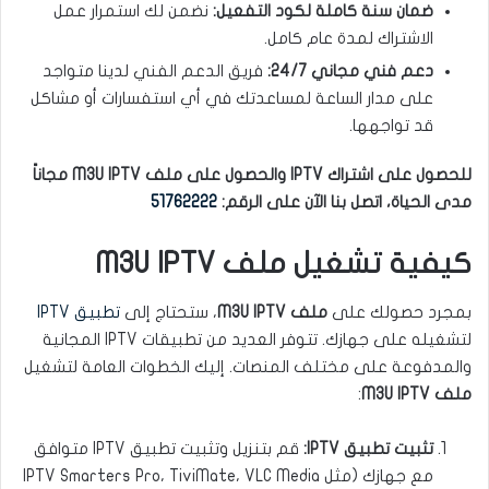
ضمان سنة كاملة لكود التفعيل:
نضمن لك استمرار عمل
الاشتراك لمدة عام كامل.
دعم فني مجاني 24/7:
فريق الدعم الفني لدينا متواجد
على مدار الساعة لمساعدتك في أي استفسارات أو مشاكل
قد تواجهها.
للحصول على اشتراك IPTV والحصول على ملف M3U IPTV مجاناً
مدى الحياة، اتصل بنا الآن على الرقم:
51762222
كيفية تشغيل ملف M3U IPTV
بمجرد حصولك على
ملف M3U IPTV
، ستحتاج إلى
تطبيق IPTV
لتشغيله على جهازك. تتوفر العديد من تطبيقات IPTV المجانية
والمدفوعة على مختلف المنصات. إليك الخطوات العامة لتشغيل
ملف M3U IPTV
:
تثبيت تطبيق IPTV:
قم بتنزيل وتثبيت تطبيق IPTV متوافق
مع جهازك (مثل IPTV Smarters Pro، TiviMate، VLC Media