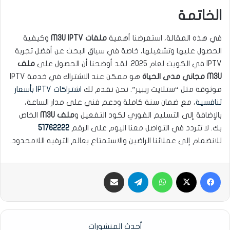
الخاتمة
في هذه المقالة، استعرضنا أهمية
ملفات M3U IPTV
وكيفية
الحصول عليها وتشغيلها، خاصة في سياق البحث عن أفضل تجربة
IPTV في الكويت لعام 2025. لقد أوضحنا أن الحصول على
ملف
M3U مجاني مدى الحياة
هو ممكن عند الاشتراك في خدمة IPTV
موثوقة مثل “ستلايت ريبير”. نحن نقدم لك
اشتراكات IPTV بأسعار
تنافسية
، مع ضمان سنة كاملة ودعم فني على مدار الساعة،
بالإضافة إلى التسليم الفوري لكود التفعيل و
ملف M3U
الخاص
بك. لا تتردد في التواصل معنا اليوم على الرقم
51762222
للانضمام إلى عملائنا الراضين والاستمتاع بعالم الترفيه اللامحدود.
فيسبوك
‫X
واتساب
تيلقرام
مشاركة عبر البريد الإلكتروني
أحدث المنشورات