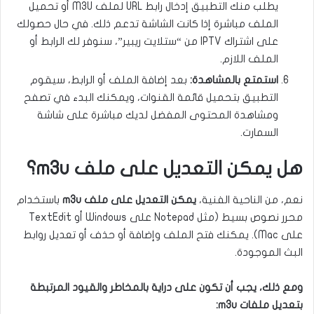
يطلب منك التطبيق إدخال رابط URL لملف M3U أو تحميل
الملف مباشرة إذا كانت الشاشة تدعم ذلك. في حال حصولك
على اشتراك IPTV من “ستلايت ريبير”، سنوفر لك الرابط أو
الملف اللازم.
استمتع بالمشاهدة:
بعد إضافة الملف أو الرابط، سيقوم
التطبيق بتحميل قائمة القنوات، ويمكنك البدء في تصفح
ومشاهدة المحتوى المفضل لديك مباشرة على شاشة
السمارت.
هل يمكن التعديل على ملف m3u؟
نعم، من الناحية الفنية،
يمكن التعديل على ملف m3u
باستخدام
محرر نصوص بسيط (مثل Notepad على Windows أو TextEdit
على Mac). يمكنك فتح الملف وإضافة أو حذف أو تعديل روابط
البث الموجودة.
ومع ذلك، يجب أن تكون على دراية بالمخاطر والقيود المرتبطة
بتعديل ملفات m3u: