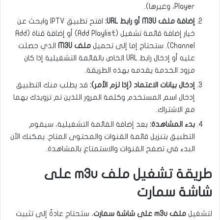
Player، وغيرها).
إضافة ملف M3U أو رابط URL:
افتح تطبيق IPTV وابحث عن
خيار إضافة قائمة تشغيل (Add Playlist) أو إضافة قناة (Add
Channel). ستحتاج إما إلى تحميل
ملف M3U
الذي حصلت
عليه أو إدخال رابط URL الخاص بالقائمة التشغيلية إذا كان
مزود الخدمة يقدمه بهذه الطريقة.
إدخال بيانات الاعتماد (إذا لزم الأمر):
قد يطلب منك التطبيق
إدخال اسم المستخدم وكلمة المرور اللذين تم تزويدك بهما
مع الاشتراك.
بدء المشاهدة:
بعد إضافة القائمة التشغيلية، سيقوم
التطبيق بتنزيل قائمة القنوات والمحتوى المتاح. يمكنك الآن
البدء في تصفح القنوات والاستمتاع بالمشاهدة.
طريقة تشغيل ملف m3u على
شاشة سمارت
لتشغيل
ملف m3u على شاشة سمارت
، ستحتاج عادةً إلى تثبيت