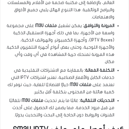
العالم، بالإضافة إلى مكتبة ضخمة من الأفلام والمسلسلات
والبرامج الوثائقية. هذا التنوع الهائل يلبي جميع الأذواق
والاهتمامات.
المرونة والتوافق:
يمكن تشغيل
ملفات M3U
على مجموعة
واسعة من الأجهزة، بما في ذلك أجهزة الاستقبال الذكية
(IPTV Boxes)، وأجهزة الكمبيوتر، والهواتف الذكية،
والأجهزة اللوحية، وحتى بعض أنواع أجهزة التلفزيون الذكية.
هذه المرونة تمنحك حرية المشاهدة في أي وقت وأي
مكان.
التكلفة الفعالة:
بالمقارنة مع الاشتراكات التقليدية في
خدمات الكابل والأقمار الصناعية، تعتبر اشتراكات IPTV التي
تعتمد على
ملفات M3U
خيارًا اقتصاديًا للغاية، حيث توفر لك
كمية هائلة من المحتوى بتكلفة أقل بكثير.
التحديثات التلقائية:
غالبًا ما يتم تحديث
ملفات M3U
تلقائيًا
من قبل مزود الخدمة، مما يضمن لك الحصول على أحدث
القنوات والروابط دون الحاجة إلى البحث والتحديث يدويًا.