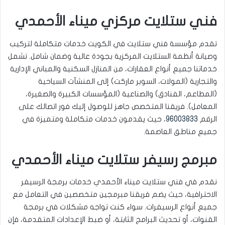
فني ستلايت مركزي ميناء الأحمدي
تقدم مؤسسة فني ستلايت في الكويت خدمات متكاملة لتركيب
وصيانة أنظمة الستلايت المركزية بجودة عالية وضمان شامل. تشمل
خدماتنا جميع أنواع العقارات، من المنازل السكنية والمباني الإدارية
والتجارية (المولات، السوبر ماركت) إلى المنشآت السياحية
(المطاعم، الفنادق) والصناعية (المؤسسات الكبيرة والصغيرة،
المعامل). فريقنا المتخصص جاهز للوصول إليك فور اتصالك على
الرقم
96003833
، حيث يقدمون خدمات متكاملة ومتميزة في
جميع مناطق العاصمة.
مبرمج رسيفر ستلايت ميناء الأحمدي
نقدم في فني ستلايت ميناء الأحمدي خدمات برمجة الرسيفر
الاحترافية، حيث يضم فريقنا مبرمجين متخصصين في التعامل مع
جميع أنواع الرسيفرات. سواء كنت تواجه مشكلات في برمجة
القنوات، أو تحديث البرامج الثابتة، أو ضبط الإعدادات المتقدمة، فإن