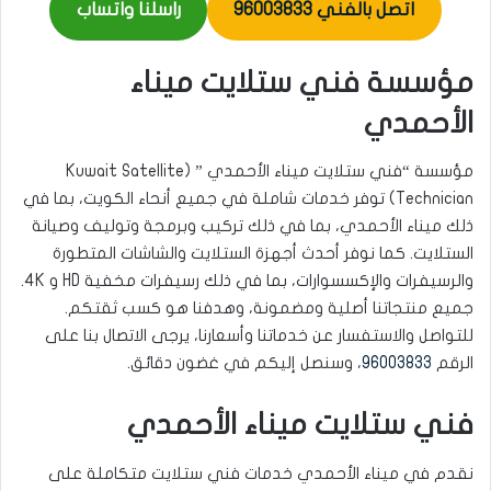
اتصل بالفني 96003833
راسلنا واتساب
مؤسسة فني ستلايت ميناء
الأحمدي
مؤسسة “فني ستلايت ميناء الأحمدي ” (Kuwait Satellite
Technician) توفر خدمات شاملة في جميع أنحاء الكويت، بما في
ذلك ميناء الأحمدي، بما في ذلك تركيب وبرمجة وتوليف وصيانة
الستلايت. كما نوفر أحدث أجهزة الستلايت والشاشات المتطورة
والرسيفرات والإكسسوارات، بما في ذلك رسيفرات مخفية HD و 4K.
جميع منتجاتنا أصلية ومضمونة، وهدفنا هو كسب ثقتكم.
للتواصل والاستفسار عن خدماتنا وأسعارنا، يرجى الاتصال بنا على
الرقم
96003833
، وسنصل إليكم في غضون دقائق.
فني ستلايت ميناء الأحمدي
نقدم في ميناء الأحمدي خدمات فني ستلايت متكاملة على