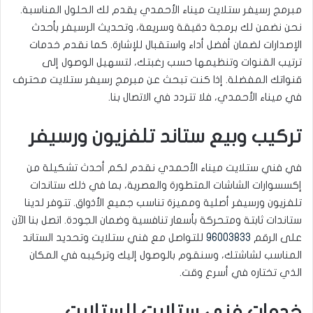
مبرمج رسيفر ستلايت ميناء الأحمدي يقدم لك الحلول المناسبة.
نحن نضمن لك برمجة دقيقة وسريعة، وتحديث الرسيفر بأحدث
الإصدارات لضمان أفضل أداء واستقبال للإشارة. كما نقدم خدمات
ترتيب القنوات وتنظيمها حسب رغبتك، لتسهيل الوصول إلى
قنواتك المفضلة. إذا كنت تبحث عن مبرمج رسيفر ستلايت محترف
في ميناء الأحمدي، فلا تتردد في الاتصال بنا.
تركيب وبيع ستاند تلفزيون ورسيفر
في فني ستلايت ميناء الأحمدي نقدم لكم أحدث تشكيلة من
إكسسوارات الشاشات المتطورة والعصرية، بما في ذلك ستاندات
تلفزيون ورسيفر أصلية ومميزة تناسب جميع الأذواق. تتوفر لدينا
ستاندات ثابتة ومتحركة بأسعار تنافسية وضمان الجودة. اتصل بنا الآن
على الرقم
96003833
للتواصل مع فني ستلايت وتحديد الستاند
المناسب لشاشتك، وسنقوم بالوصول إليك وتركيبه في المكان
الذي تختاره في أسرع وقت.
خدمات فني ستلايت للستلايت