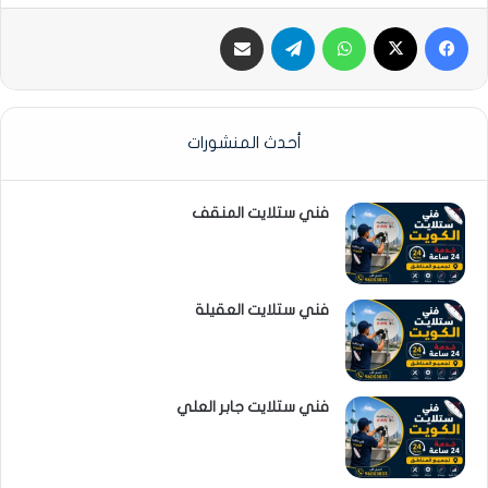
فيسبوك
‫X
واتساب
تيلقرام
مشاركة عبر البريد الإلكتروني
أحدث المنشورات
فني ستلايت المنقف
فني ستلايت العقيلة
فني ستلايت جابر العلي