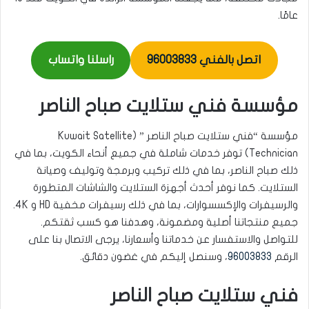
عامًا.
اتصل بالفني 96003833
راسلنا واتساب
مؤسسة فني ستلايت صباح الناصر
مؤسسة “فني ستلايت صباح الناصر ” (Kuwait Satellite
Technician) توفر خدمات شاملة في جميع أنحاء الكويت، بما في
ذلك صباح الناصر، بما في ذلك تركيب وبرمجة وتوليف وصيانة
الستلايت. كما نوفر أحدث أجهزة الستلايت والشاشات المتطورة
والرسيفرات والإكسسوارات، بما في ذلك رسيفرات مخفية HD و 4K.
جميع منتجاتنا أصلية ومضمونة، وهدفنا هو كسب ثقتكم.
للتواصل والاستفسار عن خدماتنا وأسعارنا، يرجى الاتصال بنا على
الرقم
96003833
، وسنصل إليكم في غضون دقائق.
فني ستلايت صباح الناصر