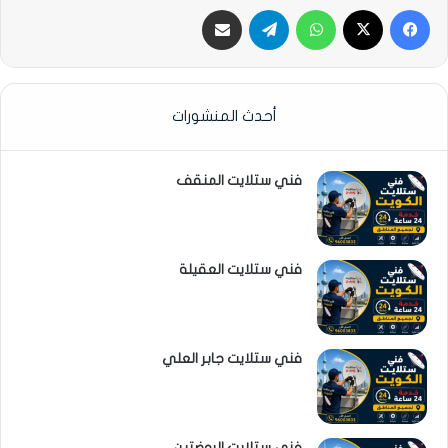
فيسبوك
‫X
واتساب
تيلقرام
مشاركة عبر البريد الإلكتروني
أحدث المنشورات
فني ستلايت المنقف
فني ستلايت العقيلة
فني ستلايت جابر العلي
فني ستلايت الروضتين