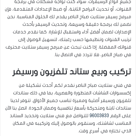
جميع أنواع الرسيفرات. سواء كنت تواجه مشكلات في برمجة
القنوات، أو تحديث البرامج الثابتة، أو ضبط الإعدادات المتقدمة، فإن
مبرمج رسيفر ستلايت صباح الناصر يقدم لك الحلول المناسبة. نحن
نضمن لك برمجة دقيقة وسريعة، وتحديث الرسيفر بأحدث
الإصدارات لضمان أفضل أداء واستقبال للإشارة. كما نقدم خدمات
ترتيب القنوات وتنظيمها حسب رغبتك، لتسهيل الوصول إلى
قنواتك المفضلة. إذا كنت تبحث عن مبرمج رسيفر ستلايت محترف
في صباح الناصر، فلا تتردد في الاتصال بنا.
تركيب وبيع ستاند تلفزيون ورسيفر
في فني ستلايت صباح الناصر نقدم لكم أحدث تشكيلة من
إكسسوارات الشاشات المتطورة والعصرية، بما في ذلك ستاندات
تلفزيون ورسيفر أصلية ومميزة تناسب جميع الأذواق. تتوفر لدينا
ستاندات ثابتة ومتحركة بأسعار تنافسية وضمان الجودة. اتصل بنا الآن
على الرقم
96003833
للتواصل مع فني ستلايت وتحديد الستاند
المناسب لشاشتك، وسنقوم بالوصول إليك وتركيبه في المكان
الذي تختاره في أسرع وقت.