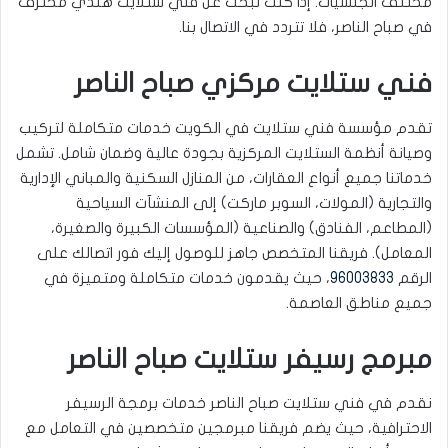
مختلف الجنسيات. إذا كنت تبحث عن فني ستلايت هندي محترف
في صباح الناصر، فلا تتردد في الاتصال بنا.
فني ستلايت مركزي صباح الناصر
تقدم مؤسسة فني ستلايت في الكويت خدمات متكاملة لتركيب
وصيانة أنظمة الستلايت المركزية بجودة عالية وضمان شامل. تشمل
خدماتنا جميع أنواع العقارات، من المنازل السكنية والمباني الإدارية
والتجارية (المولات، السوبر ماركت) إلى المنشآت السياحية
(المطاعم، الفنادق) والصناعية (المؤسسات الكبيرة والصغيرة،
المعامل). فريقنا المتخصص جاهز للوصول إليك فور اتصالك على
الرقم
96003833
، حيث يقدمون خدمات متكاملة ومتميزة في
جميع مناطق العاصمة.
مبرمج رسيفر ستلايت صباح الناصر
نقدم في فني ستلايت صباح الناصر خدمات برمجة الرسيفر
الاحترافية، حيث يضم فريقنا مبرمجين متخصصين في التعامل مع