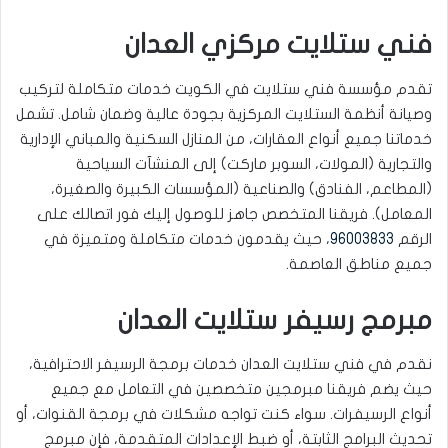
فني ستلايت مركزي العدان
تقدم مؤسسة فني ستلايت في الكويت خدمات متكاملة لتركيب
وصيانة أنظمة الستلايت المركزية بجودة عالية وضمان شامل. تشمل
خدماتنا جميع أنواع العقارات، من المنازل السكنية والمباني الإدارية
والتجارية (المولات، السوبر ماركت) إلى المنشآت السياحية
(المطاعم، الفنادق) والصناعية (المؤسسات الكبيرة والصغيرة،
المعامل). فريقنا المتخصص جاهز للوصول إليك فور اتصالك على
الرقم
96003833
، حيث يقدمون خدمات متكاملة ومتميزة في
جميع مناطق العاصمة.
مبرمج رسيفر ستلايت العدان
نقدم في فني ستلايت العدان خدمات برمجة الرسيفر الاحترافية،
حيث يضم فريقنا مبرمجين متخصصين في التعامل مع جميع
أنواع الرسيفرات. سواء كنت تواجه مشكلات في برمجة القنوات، أو
تحديث البرامج الثابتة، أو ضبط الإعدادات المتقدمة، فإن مبرمج