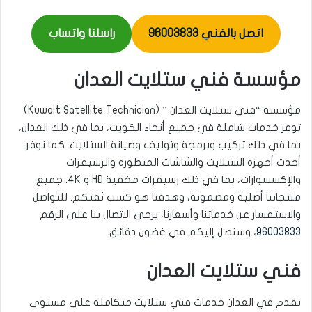
اتصل بالفني 96003833
راسلنا واتساب
مؤسسة فني ستلايت العدان
مؤسسة “فني ستلايت العدان ” (Kuwait Satellite Technician)
توفر خدمات شاملة في جميع أنحاء الكويت، بما في ذلك العدان،
بما في ذلك تركيب وبرمجة وتوليف وصيانة الستلايت. كما نوفر
أحدث أجهزة الستلايت والشاشات المتطورة والرسيفرات
والإكسسوارات، بما في ذلك رسيفرات مخفية HD و 4K. جميع
منتجاتنا أصلية ومضمونة، وهدفنا هو كسب ثقتكم. للتواصل
والاستفسار عن خدماتنا وأسعارنا، يرجى الاتصال بنا على الرقم
96003833
، وسنصل إليكم في غضون دقائق.
فني ستلايت العدان
نقدم في العدان خدمات فني ستلايت متكاملة على مستوى