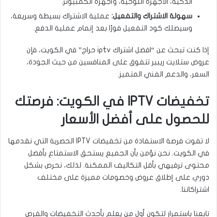
الذكية، الأجهزة اللوحية، وأجهزة الكمبيوتر.
سهولة الاشتراك والتفعيل:
عملية الاشتراك بسيطة وسريعة،
وسيصلك كود التفعيل فورًا بعد إتمام عملية الدفع.
إذا كنت تبحث عن “افضل اشتراك iptv حراج” في الكويت، فإن
عروض ستلايت ريبير تتفوق على المنافسين من حيث الجودة،
السعر، والدعم الفني المتميز.
تخفيضات IPTV في الكويت: فرصتك
للحصول على أفضل الأسعار
لا تفوت فرصة الاستفادة من تخفيضات IPTV الحصرية التي نقدمها
في الكويت. نحن نؤمن بأن الجميع يستحق الاستمتاع بأفضل
محتوى ترفيهي بأقل التكاليف الممكنة. لذلك، نحرص بشكل
دوري على إطلاق عروض وخصومات مميزة على مختلف
اشتراكاتنا.
تابعنا باستمرار لتكون أول من يعلم بأحدث التخفيضات والفرص