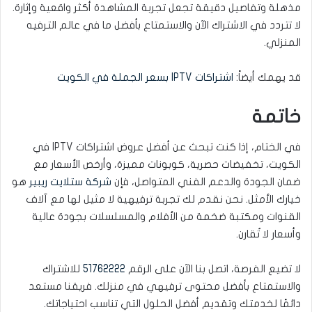
مذهلة وتفاصيل دقيقة تجعل تجربة المشاهدة أكثر واقعية وإثارة.
لا تتردد في الاشتراك الآن والاستمتاع بأفضل ما في عالم الترفيه
المنزلي.
قد يهمك أيضاً:
اشتراكات IPTV بسعر الجملة في الكويت
خاتمة
في الختام، إذا كنت تبحث عن أفضل عروض اشتراكات IPTV في
الكويت، تخفيضات حصرية، كوبونات مميزة، وأرخص الأسعار مع
ضمان الجودة والدعم الفني المتواصل، فإن
شركة ستلايت ريبير
هو
خيارك الأمثل. نحن نقدم لك تجربة ترفيهية لا مثيل لها مع آلاف
القنوات ومكتبة ضخمة من الأفلام والمسلسلات بجودة عالية
وأسعار لا تُقارن.
لا تضيع الفرصة، اتصل بنا الآن على الرقم
51762222
للاشتراك
والاستمتاع بأفضل محتوى ترفيهي في منزلك. فريقنا مستعد
دائمًا لخدمتك وتقديم أفضل الحلول التي تناسب احتياجاتك.