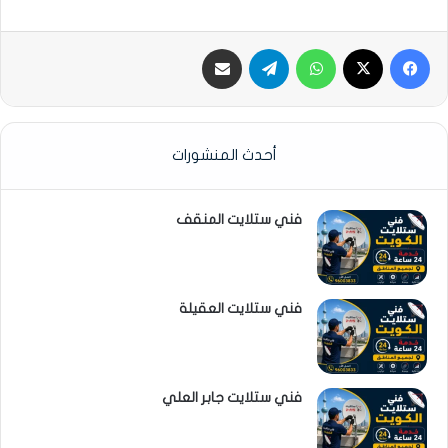
فيسبوك
‫X
واتساب
تيلقرام
مشاركة عبر البريد الإلكتروني
أحدث المنشورات
فني ستلايت المنقف
فني ستلايت العقيلة
فني ستلايت جابر العلي