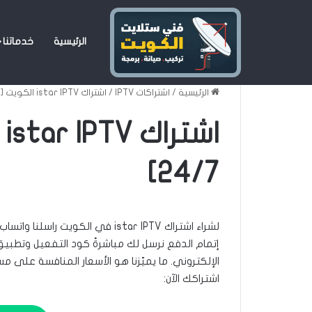
الرئيسية
خدماتنا
الرئيسية
/
اشتراكات IPTV
/
اشتراك istar IPTV الكويت [دعم فني 24/7]
ا
24/7]
لشراء اشتراك istar IPTV في الكوي
إتمام الدفع نرسل لك مباشرةً كود التفعيل وتطبيق 
اشتراكك الآن: