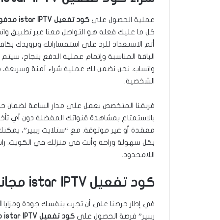
عملية الحصول على
كود تفعيل istar IPTV مدفوع في الكويت
كل ما عليك فعله هو التواصل معنا عبر تطبيق وا
أتم الاستعداد للرد على استفساراتك وتزويدك بكافة 
الباقة المناسبة وإتمام عملية الدفع بنجاح، سيتم 
واتساب. نحن نضمن لك عملية شراء آمنة وسريعة،
الشخصية.
فريقنا المتخصص يعمل على مدار الساعة لضمان 
بالاستمتاع بمشاهدة قنواتك المفضلة دون أي تأخي
معقدة أو غير موثوقة. مع “ستلايت ريبير”، يمك
بكل سهولة وراحة وأنت في منزلك في الكويت. راسلن
اللامحدود.
كود تفعيل istar IPTV مجاني
في إطار حرصنا على أن تجرب بنفسك جودة ومزايا
اش
ريبير” فرصة الحصول على
كود تفعيل istar IPTV مجاني