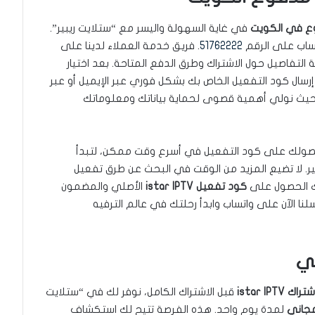
في غاية السهولة واليسر مع “ستلايت ريبير”.
تساب على الرقم
51762222
. فريق خدمة العملاء لدينا على
التفاصيل حول الاشتراك وطرق الدفع المتاحة. بعد اختيار
إرسال كود التفعيل الخاص بك بشكل فوري عبر الإيميل أو عبر
 حيث نولي أهمية قصوى لحماية بياناتك ومعلوماتك
حصولك على كود التفعيل في أسرع وقت ممكن، لتبدأ
ر. لا تضيع المزيد من الوقت في البحث عن طرق تفعيل
نك الحصول على
كود تفعيل istar IPTV
الأصلي والمضمون
ا الآن على واتساب وابدأ رحلتك في عالم الترفيه
تراك istar IPTV
قبل الاشتراك الكامل، نوفر لك في “ستلايت
لمدة يوم واحد. هذه الفرصة تتيح لك استكشاف