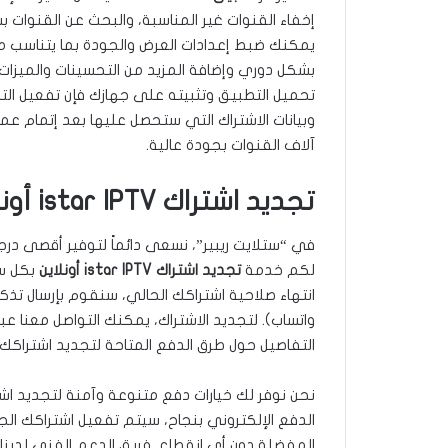
إخفاء القنوات غير المناسبة، والبحث عن القنوات 
يمكنك ضبط إعدادات العرض والجودة بما يتناسب م
بشكل دوري وإضافة المزيد من التحسينات والميز
تحميل التطبيق وتثبيته على جهازك فإن تفعيل الت
وبيانات الاشتراك التي ستحصل عليها بعد إتمام عم
آلاف القنوات بجودة عالية.
تجديد اشتراك istar IPTV أونلاين الكويت
في “ستلايت ريبير”، نسعى دائماً لتوفير أقصى درجات
لكم خدمة
تجديد اشتراك istar IPTV أونلاين
بكل سه
انتهاء صلاحية اشتراكك الحالي، سنقوم بإرسال تذكير
واتساب). لتجديد الاشتراك، يمكنك التواصل معنا عب
التفاصيل حول طرق الدفع المتاحة لتجديد اشتراكك أ
نحن نوفر لك خيارات دفع متنوعة وآمنة لتجديد اش
الدفع الإلكتروني بنجاح، سيتم تفعيل اشتراكك ال
المفضلة دون أي انقطاع. فريق الدعم الفني لدين