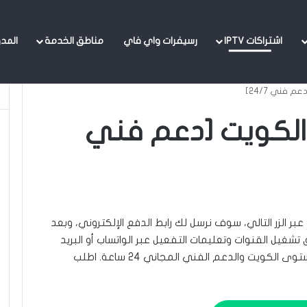
اشتراكات IPTV
رسيفرات واي فاي
مناطق الخدمة
المد
شتراك istar IPTV الكويت [دعم فني
ت راسلنا واتساب عبر الزر التالي، سوف نرسل لك رابط الدفع الإلكتروني، وبعد
تشغيل القنوات وتعليمات التفعيل عبر الواتساب أو البريد
الإلكتروني. ما يميّزنا هو الأسعار المنافسة على مستوى الكويت والدعم الفني المجاني 24 ساعة. اطلب