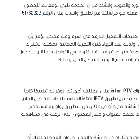
ة والصوت، والتأكد من أن الخدمة تلبي توقعاتك. للحصول
 فعله هو مراسلتنا عبر تطبيق واتساب على الرقم
51762222
تعليمات التفعيل اللازمة في أسرع وقت ممكن. نؤمن بأن
لذلك بعد انتهاء فترة التجربة المجانية، يمكنك الاشتراك
دة متواصلة ومميزة. لا تتردد في التواصل معنا الآن للحصول
شاف عالم الترفيه المذهل الذي ينتظرك.
istar IP
على مختلف أجهزتك، نوفر لك تطبيقاً خاصاً
ابط تحميل
تطبيق istar IPTV
المناسب لنظام التشغيل الخاص
أو iOS أو جهاز كمبيوتر أو شاشة ذكية أو غيرها). يتميز التطبيق بواجهة مستخدم
لك تصفح القنوات واختيار المحتوى الذي ترغب في مشاهدته
افية مثل إمكانية إنشاء قائمة بالقنوات المفضلة لديك أو