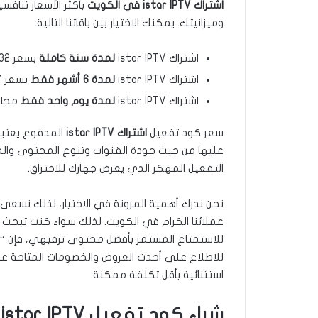
اشتراك istar IPTV في الكويت
بأكثر الأسعار تنافس
وميزانيتك. يمكنك الاختيار بين باقاتنا التالية:
اشتراك istar IPTV
لمدة سنة كاملة
بسعر 12.32 دينار كويتي فقط.
اشتراك istar IPTV
لمدة 6 أشهر فقط
بسعر 7.7 دينار كويتي فقط.
اشتراك istar IPTV
لمدة يوم واحد فقط
مجانا
سعر كود تفعيل
اشتراك istar IPTV
المدفوع يعتبر 
عليها من حيث جودة القنوات وتنوع المحتوى والمزاي
التفعيل المهكر الذي يعرض جهازك للاختراق.
نحن ندرك أهمية المرونة في الاختيار، لذلك نسعى د
عملائنا الكرام في الكويت. لذلك سواء كنت تبحث عن
للاستمتاع المستمر بأفضل محتوى ترفيهي، فإن “ستلاي
للاطلاع على أحدث العروض والخصومات المتاحة 
استثنائية بأقل تكلفة ممكنة.
شراء كود تفعيل istar IPTV مدفوع الكويت