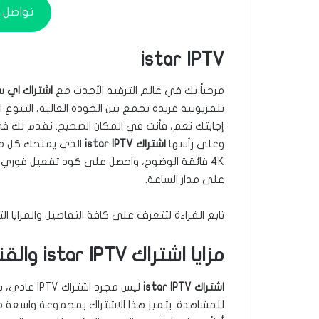
تواصل م
istar IPTV
مرحباً بك في عالم الترفيه الأحدث مع
اشتراك اي ستار ف
تلفزيونية فريدة تجمع بين الجودة العالية، التنوع ا
إجابتك نعم، فأنت في المكان الصحيح. نقدم لك ف
وعلى رأسها
اشتراك istar IPTV
الذي يمنحك كل ما 
4K فائقة الوضوح، واحصل على كود تفعيل فوري،
على مدار الساعة.
تابع القراءة لتتعرف على كافة التفاصيل والمزايا ا
مزايا اشتراك istar IPTV والقنوات المتوفرة
اشتراك istar IPTV
ليس مجرد اش
للمشاهدة. يتميز هذا الاشتراك بمجموعة واسعة من 