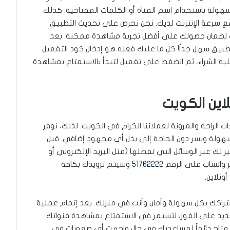
بسهولة باستخدام اسم القناة أو الكلمات المفتاحية. كذلك
ع سرعة الإنترنت لديك. نحن نحرص على تحديث التطبيق
ات لضمان حصولك على أفضل تجربة مشاهدة ممكنة. بعد
طبيق سهل جداً! كل ما عليك فعله هو إدخال كود التفعيل
لية الشراء، ثم الضغط على تفعيل لتبدأ بالاستمتاع بمشاهدة
 الراحة والمرونة لعملائنا الكرام في الكويت. لذلك، نوفر
ولة ويسر دون الحاجة إلى بذل أي مجهود إضافي. قبل
 لك عبر الوسائل التي تفضلها (مثل البريد الإلكتروني أو
ر واتساب على الرقم
51762222
وسيتم تزويدك بكافة
ونلاين.
تراكك بكل سهولة وأمان وأنت في منزلك. بعد إتمام عملية
جديد على الفور، لتستمر في الاستمتاع بمشاهدة قنواتك
ا متاح دائماً لمساعدتك في حال واجهت أي صعوبات في