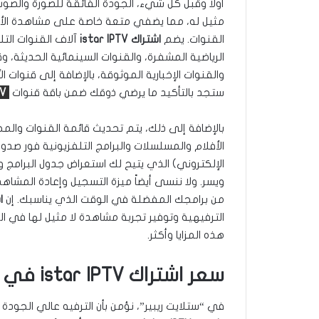
مثيل له، مما يضفي متعة خاصة على مشاهدة الأفلام 
القنوات. يضم
اشتراك istar IPTV
آلاف القنوات التل
الرياضية المشفرة، والقنوات السينمائية الحديثة، وقن
والقنوات الإخبارية الموثوقة، بالإضافة إلى قنوات ا
ستجد بالتأكيد ما يرضي ذوقك ضمن باقة قنوات
TV
بالإضافة إلى ذلك، يتم تحديث قائمة القنوات و
الأفلام والمسلسلات والبرامج التلفزيونية فور صدور
الإلكتروني) الذي يتيح لك استعراض جدول البرام
ويسر. ولا ننسى أيضاً ميزة التسجيل وإعادة المشا
من برامجك المفضلة في الوقت الذي يناسبك. إن
اش
الترفيهية وتوفير تجربة مشاهدة لا مثيل لها في ا
هذه المزايا وأكثر.
سعر اشتراك istar IPTV في الكويت والباقات المتوفرة
في “ستلايت ريبير”، نؤمن بأن الترفيه عالي الجودة