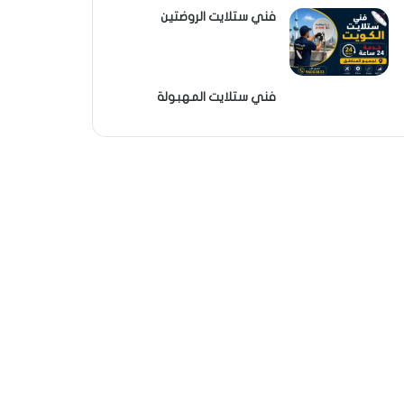
فني ستلايت الروضتين
فني ستلايت المهبولة