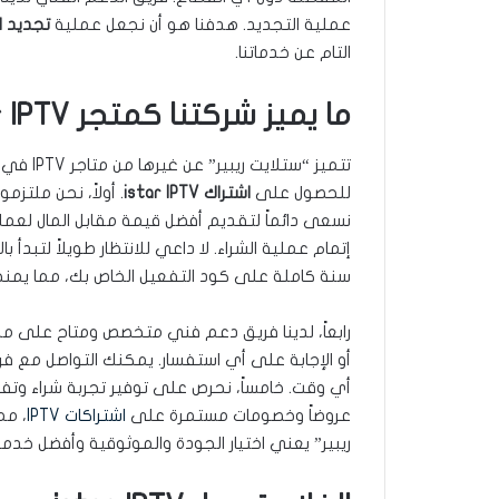
عملية التجديد. هدفنا هو أن نجعل عملية
تجديد اشتراك
التام عن خدماتنا.
ما يميز شركتنا كمتجر istar IPTV في الكويت
تتميز “س
للحصول على
اشتراك istar IPTV
. أولاً، نحن ملتز
نسعى دائماً لتقديم أفضل قيمة مقابل المال لعملائنا
إتمام عملية الشراء. لا داعي للانتظار طويلاً لتبدأ 
سنة كاملة على كود التفعيل الخاص بك، مما يمنحك
رابعاً، لدينا فريق دعم فني متخصص ومتاح على م
أو الإجابة على أي استفسار. يمكنك التواصل مع فر
أي وقت. خامساً، نحرص على توفير تجربة شراء وتف
عروضاً وخصومات مستمرة على
اشتراكات IPTV
، مم
ريبير” يعني اختيار الجودة والموثوقية وأفضل خدمة عملاء في 