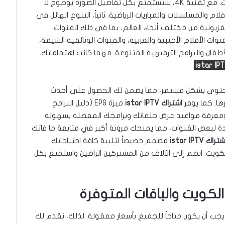
أولاً وقبل كل شيء، الجودة الفائقة للصورة والصوت. مع تقنية 4K، ستستمتع بكل تفاصيل الصورة بوضوح لا
والمسلسلات والمباريات الرياضية. ثانياً، التنوع الهائل في
فزيونية من مختلف أنحاء العالم، بما في ذلك القنوات
وات الأفلام الأجنبية والعربية، والقنوات الوثائقية الشيقة،
لأطفال والبرامج الترفيهية المتنوعة. مهما كانت اهتماماتك،
.
istar IP
المحتوى بشكل مستمر، مما يضمن لك الحصول على أحدث
ها. كما يوفر
اشتراك istar IPTV
ميزة EPG (دليل البرامج
ج ومعرفة مواعيد عرض حلقاتك وبرامجك المفضلة بسهولة
هدة لبعض القنوات، مما يمنحك مرونة أكبر في متابعة ما فاتك
تراك istar IPTV
مصمم خصيصاً لتلبية كافة احتياجاتك
لكويت. انضم إلى الآلاف من المشتركين الراضين واستمتع بكل
 يجب أن يكون متاحاً للجميع بأسعار معقولة. لذلك، نقدم لك