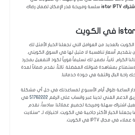
 istar IPTV
سلسة ومريحة قدر الإمكان لضمان رضاك
تلايت ريبير” عن غيرها من متاجر IPTV في الكويت بالعديد من العوامل التي تجعلنا الخيار الأمثل لك
مون بتقديم أسعار تنافسية لا مثيل لها في السوق الكويتي.
 الكرام. ثانياً، نضمن لك تسليماً فورياً لكود التفعيل بمجرد
بالاستمتاع بمشاهدة قنواتك المفضلة. ثالثاً، نقدم ضماناً لمدة
 راحة البال والثقة في جودة خدماتنا.
دار الساعة طوال أيام الأسبوع لمساعدتك في حل أي مشكلة
يق الدعم الفني لدينا عبر واتساب على الرقم
51762222
في
عيل اشتراك سهلة ومريحة لجميع عملائنا. سادساً، نقدم
ا يجعلنا الخيار الأكثر جاذبية في الكويت. اختيارك لـ “ستلايت
مجال IPTV في الكويت.