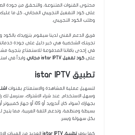
محتوى القنوات المتنوعة، والتحقق من جودة الصور
على كود التفعيل التجريبي المجاني، كل ما عليك
وطلب الكود التجريبي.
فريق الدعم الفني لدينا سيقوم بتزويدك بالكود و
تجربتك الشخصية هي خير دليل على جودة خدماتنا. و
في إحدى باقاتنا المدفوعة للاستمتاع بتجربة مشاه
على
كود تفعيل istar IPTV مجاني
وابدأ في استك
تطبيق istar IPTV
لتسهيل عملية المشاهدة والاستمتاع بقنوات
اشتراك TV
وسهل الاستخدام. عند شراء الاشتراك، سنرسل لك ر
بجهازك (سواء كان أندرويد 
بسيطة ومنظمة، وتدعم اللغة العربية، مما يتيح 
بكل سهولة ويسر.
كما يوفر
تطبيق istar IPTV
العديد من الميزات الإض