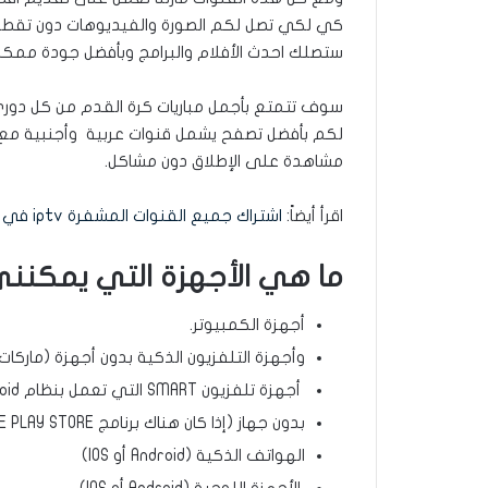
كي لكي تصل لكم الصورة والفيديوهات دون تقطي
ستصلك احدث الأفلام والبرامج وبأفضل جودة ممكن
سوف تتمتع بأجمل مباريات كرة القدم من كل دوري ك
لكم بأفضل تصفح يشمل قنوات عربية وأجنبية مع
مشاهدة على الإطلاق دون مشاكل.
اقرأ أيضاً:
اشتراك جميع القنوات المشفرة iptv في الكويت
ما هي الأجهزة التي يمكنني م
أجهزة الكمبيوتر.
وأجهزة التلفزيون الذكية بدون أجهزة (ماركات Samsung و LG فقط
أجهزة تلفزيون SMART التي تعمل بنظام Android
بدون جهاز (إذا كان هناك برنامج GOOGLE PLAY STORE على التلفزيون)
الهواتف الذكية (Android أو IOS)