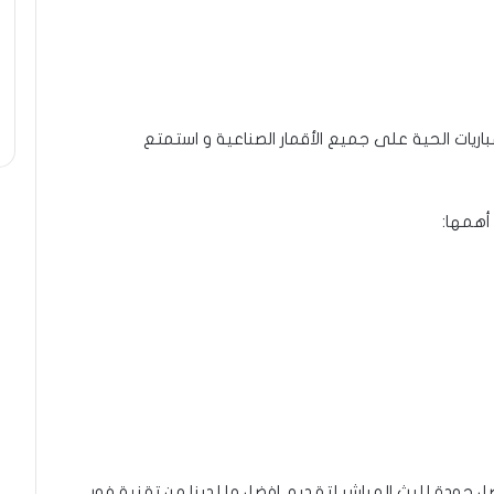
مباريات الحية على جميع الأقمار الصناعية و استمتع
أهمها:
 جودة للبث المباشر لتقديم افضل ما لدينا من تقنية فور