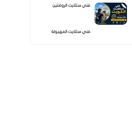
فني ستلايت الروضتين
فني ستلايت المهبولة