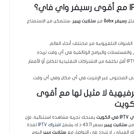
ثل
رسيفر Gobx
من
ستلايت ريبير
، ستتمكن من الاستمتاع
لقنوات التلفزيونية من مختلف أنحاء العالم.
والمسلسلات والبرامج الوثائقية في أي وقت تريده.
غالبًا ما تكون اشتراكات IPTV أقل تكلفة من الاشتراكات التقليدية للكابل أو الأقمار
لى المحتوى عبر الإنترنت في أي مكان وفي أي وقت.
رفيهية لا مثيل لها مع أقوى
كويت
يمنحك تجربة مشاهدة استثنائية، فإن
 من
ستلايت ريبير
بسعر 43.11 د.ك يشمل
اشتراك IPTV
لمدة
 المنزلي. لا تتردد في التواصل مع
ستلايت ريبير
اليوم