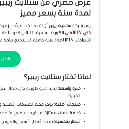
لمدة سنة بسعر مميز
يسر شركة
ستلايت ريبير
أن تقدم لكم عرضًا لا يُفو
فاي IPTV في الكويت
، بسعر استثنائي قدره 43.11 د.ك فقط! هذا العرض يشمل أيضًا حصولك مجاناً على أحد
اشتراكات IPTV
لمدة سنة كاملة، لتستمتع بباقة مت
تواصل م
لماذا تختار ستلايت ريبير؟
خبرة واسعة:
لدينا خبرة طويلة في مجال بيع و
الكويت.
منتجات أصلية:
نوفر فقط المنتجات الأصلية وذ
خدمة عملاء ممتازة:
فريق دعم فني متخصص ع
أسعار تنافسية:
نقدم أفضل الأسعار والعروض 