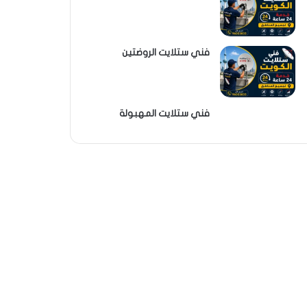
فني ستلايت الروضتين
فني ستلايت المهبولة