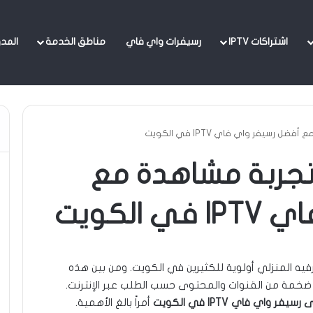
اشتراكات IPTV
رسيفرات واي فاي
مناطق الخدمة
المد
لا داع بعد اليوم للتفكير في تركيب العديد من الأجهزة وعيارها لمشاهدة قنواتك المفضلة، حيث جاءت رسيفر IPTV بتقنية التشغيل عبر WIFI، وهذه
حاجة لتمديد الأسلاك!
سيفر واي فاي IPTV في الكويت
جربة مشاهدة مع
الكويت
فيه المنزلي أولوية للكثيرين في الكويت. ومن بين هذه
عصري يوفر مكتبة ضخمة من القنوات والمحتوى حسب الطلب عبر الإنترنت.
سيفر واي فاي IPTV في الكويت
أمراً بالغ الأهمية.