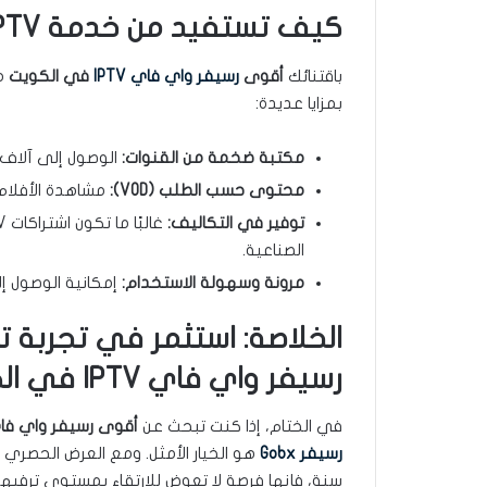
كيف تستفيد من خدمة IPTV مع أقوى رسيفر واي فاي؟
باقتنائك
أقوى
رسيفر واي فاي IPTV
في الكويت
م
بمزايا عديدة:
مكتبة ضخمة من القنوات:
الوصول إلى آلاف ا
محتوى حسب الطلب (VOD):
مشاهدة الأفلام 
توفير في التكاليف:
الصناعية.
مرونة وسهولة الاستخدام:
إمكانية الوصول إ
الخلاصة: استثمر في تجربة ت
رسيفر واي فاي IPTV في الكويت
في الختام، إذا كنت تبحث عن
أقوى رسيفر واي فاي IPTV في ال
رسيفر Gobx
هو الخيار الأمثل. ومع العرض الحصري
سنة، فإنها فرصة لا تعوض للارتقاء بمستوى ترفيهك