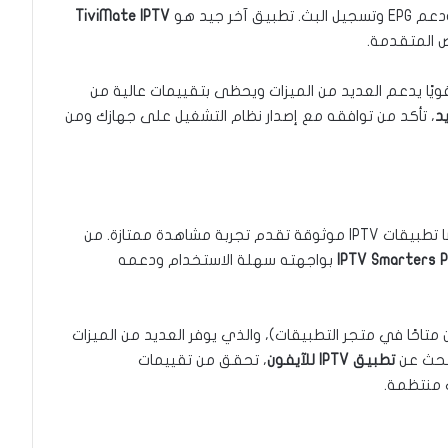
ر جيد هو
TiviMate IPTV
ص المتقدمة.
 قويًا يدعم العديد من الميزات ويحظى بتقييمات عالية من
، تأكد من توافقه مع إصدار نظام التشغيل على جهازك ومن
لمستخدمي أجهزة iOS (الآيفون والآيباد)، هناك أيضًا تطبيقات IPTV موثوقة تقدم تجربة مشاهدة ممتازة. من
IPTV Smarters P
بواجهته سهلة الاستخدام ودعمه
ن متاحًا في متجر التطبيقات)، والذي يوفر العديد من الميزات
لبحث عن
تطبيق IPTV للآيفون
، تحقق من تقييمات
 منتظمة.