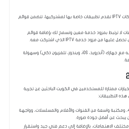
بعض شركات IPTV تقدم تطبيقات خاصة بها لمشتركيها، تتضمن قوائم
ت لا ترتبط بمزود خدمة معين وتسمح لك بإضافة قوائم
ليها من مزود خدمة IPTV الذي اشتركت معه.
عند اختيار تطبيق IPTV، من المهم التأكد من توافقه مع جهازك (أندرويد، iOS، ويندوز، تلفزيون ذكي) وسهولة
ة.
 عدة تطبيقات IPTV مدفوعة كخيارات ممتازة للمستخدمين في الكويت الباحثين عن تجربة
 هذه التطبيقات:
يتميز بجودة بث عالية تصل إلى 4K، ومكتبة واسعة من القنوات والأفلام والمسلسلات، وواجهة
لمن يبحث عن أفضل جودة صورة.
مختلف الاهتمامات، بالإضافة إلى دعم فني جيد واستقرار