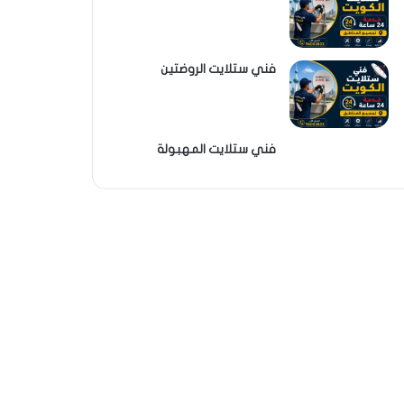
فني ستلايت الروضتين
فني ستلايت المهبولة