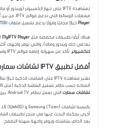
لمشاهدة IPTV على جهاز الكمبيوتر (وي
مشغلات الوسائط التي تدعم قوائم IPTV. من بين
أ
Player
خيارًا مجانيًا وقويًا يدعم تشغيل
ملفات M3U
هناك أيضًا تطبيقات مخصصة مثل
MyIPTV Player
(
بما في ذلك ويندوز وماك)، والتي توفر واجهات أكثر تنظيمًا و
للكمبيوتر
، تأكد من سهولة إضافة قوائم IPTV واستقرار التشغيل.
أفضل تطبيق IPTV لشاشات سمارت (الشاشات الذكية)
تعتبر مشاهدة IPTV على الشاشات الذكي
المتاحة حسب نظام تشغيل الشاشة الذكية (مثل Android TV، Tizen، WebOS). من بين
لشاشات سمارت
التي تعمل بنظام Android TV، يبرز
بالنسبة لشاشات Samsung (Tizen) و LG (WebOS)، قد تتوفر تطبيقات مثل
أخرى يمكنك البحث عنها في متجر تطبيقات الشاشة
بعد الخاص بشاشتك ويوفر واجهة سهلة التصفح.