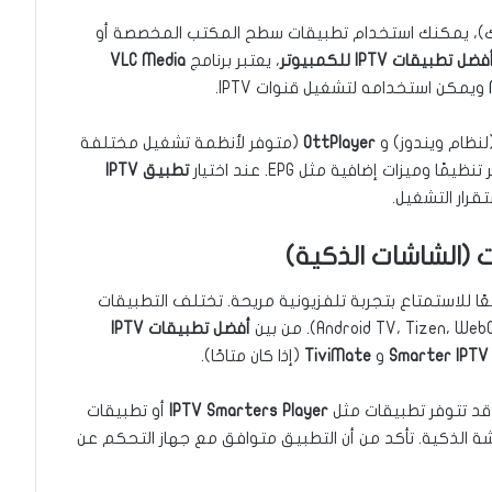
ندوز أو ماك)، يمكنك استخدام تطبيقات سطح المكتب المخصصة أو
فضل تطبيقات IPTV للكمبيوتر
، يعتبر برنامج
VLC Media
ويمكن استخدامه لتشغيل قنوات IPTV.
لنظام ويندوز) و
OttPlayer
(متوفر لأنظمة تشغيل مختلفة
ميزات إضافية مثل EPG. عند اختيار
تطبيق IPTV
ة خيارًا شائعًا للاستمتاع بتجربة تلفزيونية مريحة. تختلف التطبيقات
أفضل تطبيقات IPTV
Smarter IPTV
و
TiviMate
(إذا كان متاحًا).
IPTV Smarters Player
أو تطبيقات
 الذكية. تأكد من أن التطبيق متوافق مع جهاز التحكم عن