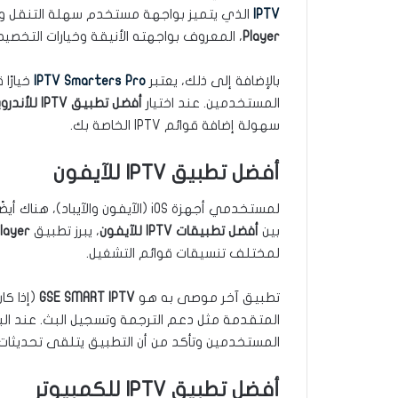
IPTV
الذي يتميز بواجهة مستخدم سهلة التنقل ودعم EPG وتسجيل البث. تطبيق آخ
Player
، المعروف بواجهته الأنيقة وخيارات التخصي
بالإضافة إلى ذلك، يعتبر
IPTV Smarters Pro
خيارًا
المستخدمين. عند اختيار
أفضل تطبيق IPTV للأندرويد
سهولة إضافة قوائم IPTV الخاصة بك.
أفضل تطبيق IPTV للآيفون
بين
أفضل تطبيقات IPTV للآيفون
، يبرز تطبيق
layer
لمختلف تنسيقات قوائم التشغيل.
تطبيق آخر موصى به هو
GSE SMART IPTV
(إذا كا
المتقدمة مثل دعم الترجمة وتسجيل البث. عند ا
المستخدمين وتأكد من أن التطبيق يتلقى تحديثات
أفضل تطبيق IPTV للكمبيوتر